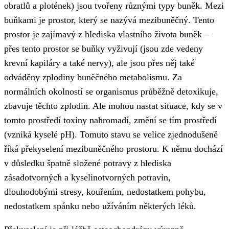
obratlů a plotének) jsou tvořeny různými typy buněk. Mezi
buňkami je prostor, který se nazývá mezibuněčný. Tento
prostor je zajímavý z hlediska vlastního života buněk –
přes tento prostor se buňky vyživují (jsou zde vedeny
krevní kapiláry a také nervy), ale jsou přes něj také
odváděny zplodiny buněčného metabolismu. Za
normálních okolností se organismus průběžně detoxikuje,
zbavuje těchto zplodin. Ale mohou nastat situace, kdy se v
tomto prostředí toxiny nahromadí, změní se tím prostředí
(vzniká kyselé pH). Tomuto stavu se velice zjednodušeně
říká překyselení mezibuněčného prostoru. K němu dochází
v důsledku špatně složené potravy z hlediska
zásadotvorných a kyselinotvorných potravin,
dlouhodobými stresy, kouřením, nedostatkem pohybu,
nedostatkem spánku nebo užíváním některých léků.