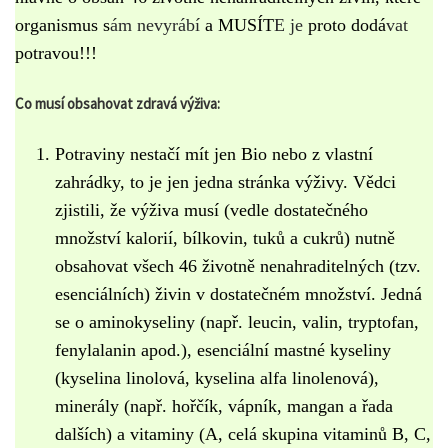
organismus s
ám nevyrábí
a MUSÍT
E je
proto dodá
vat
potravou!!!
Co musí obsahovat zdravá výživa:
Potraviny nestačí mít jen Bio nebo z vlastní
zahrádky, to je jen jedna stránka výživy. Vědci
zjistili, že výživa musí (vedle dostatečného
množství kalorií, bílkovin, tuků a cukrů) nutně
obsahovat všech 46 životně nenahraditelných (tzv.
esenciálních) živin v dostatečném množství. Jedná
se o aminokyseliny (např. leucin, valin, tryptofan,
fenylalanin apod.), esenciální mastné kyseliny
(kyselina linolová, kyselina alfa linolenová),
minerály (např. hořčík, vápník, mangan a řada
dalších) a vitaminy (A, celá skupina vitaminů B, C,