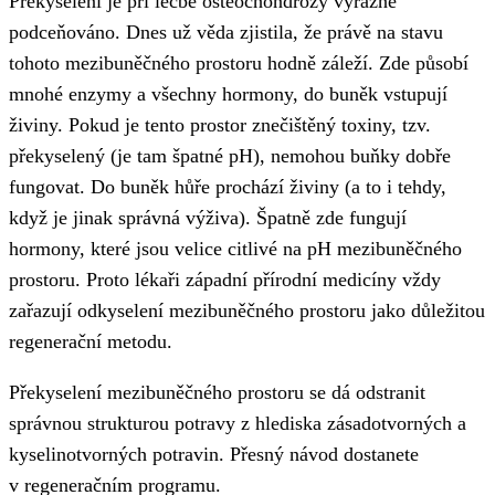
Překyselení je při léčbě osteochondrózy výrazně
podceňováno. Dnes už věda zjistila, že právě na stavu
tohoto mezibuněčného prostoru hodně záleží. Zde působí
mnohé enzymy a všechny hormony, do buněk vstupují
živiny. Pokud je tento prostor znečištěný toxiny, tzv.
překyselený (je tam špatné pH), nemohou buňky dobře
fungovat. Do buněk hůře prochází živiny (a to i tehdy,
když je jinak správná výživa). Špatně zde fungují
hormony, které jsou velice citlivé na pH mezibuněčného
prostoru. Proto lékaři západní přírodní medicíny vždy
zařazují odkyselení mezibuněčného prostoru jako důležitou
regenerační metodu.
Překyselení mezibuněčného prostoru se dá odstranit
správnou strukturou potravy z hlediska zásadotvorných a
kyselinotvorných potravin. Přesný návod dostanete
v regeneračním programu.