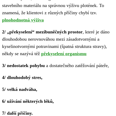
stavebního materiálu na správnou výživu plotének. To
znamená, že klientovi z různých příčiny chybí tzv.
plnohodnotná výživa
2/ „překyselení“ mezibuněčných prostor
, které je dáno
dlouhodobou nerovnováhou mezi zásadotvornými a
kyselinotvornými potravinami (špatná struktura stravy),
někdy se nazývá též
překyselení organismu
3/ nedostatek pohybu
a dostatečného zatěžování páteře,
4/ dlouhodobý stres,
5/ velká nadváha,
6/ užívání některých léků,
7/ další příčiny.