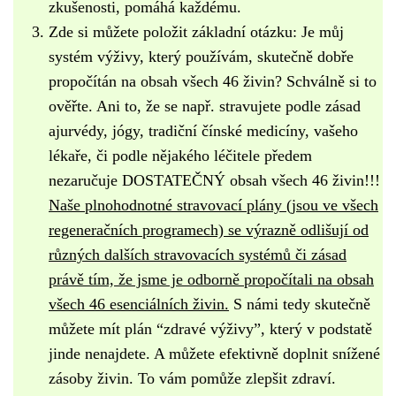
zkušenosti, pomáhá každému.
Zde si můžete položit základní otázku: Je můj
systém výživy, který používám, skutečně dobře
propočítán na obsah všech 46 živin? Schválně si to
ověřte. Ani to, že se např. stravujete podle zásad
ajurvédy, jógy, tradiční čínské medicíny, vašeho
lékaře, či podle nějakého léčitele předem
nezaručuje DOSTATEČNÝ obsah všech 46 živin!!!
Naše plnohodnotné stravovací plány (jsou ve všech
regeneračních programech) se výrazně odlišují od
různých dalších stravovacích systémů či zásad
právě tím, že jsme je odborně propočítali na obsah
všech 46 esenciálních živin.
S námi tedy skutečně
můžete mít plán “zdravé výživy”, který v podstatě
jinde nenajdete. A můžete efektivně doplnit snížené
zásoby živin. To vám pomůže zlepšit zdraví.