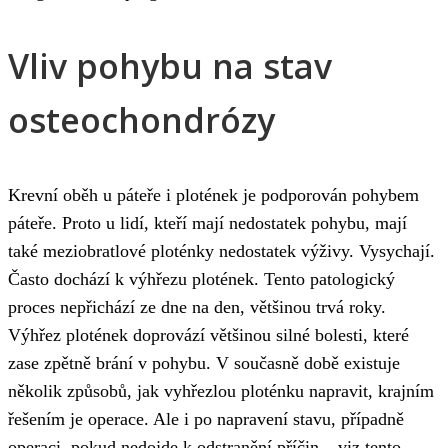
Vliv pohybu na stav
osteochondrózy
Krevní oběh u páteře i plotének je podporován pohybem
páteře. Proto u lidí, kteří mají nedostatek pohybu, mají
také meziobratlové ploténky nedostatek výživy. Vysychají.
Často dochází k výhřezu plotének. Tento patologický
proces nepřichází ze dne na den, většinou trvá roky.
Výhřez plotének doprovází většinou silné bolesti, které
zase zpětně brání v pohybu. V současně době existuje
několik způsobů, jak vyhřezlou ploténku napravit, krajním
řešením je operace. Ale i po napravení stavu, případně
operaci, pokud nedojde k odstranění příčin – viz tento