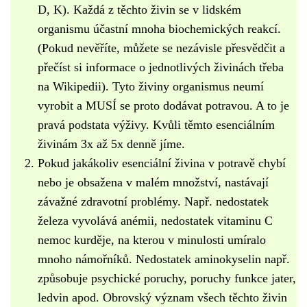
D, K). Každá z těchto živin se v lidském
organismu účastní mnoha biochemických reakcí.
(Pokud nevěříte, můžete se nezávisle přesvědčit a
přečíst si informace o jednotlivých živinách třeba
na Wikipedii). Tyto živiny organismus neumí
vyrobit a MUSÍ se proto dodávat potravou. A to je
pravá podstata výživy. Kvůli těmto esenciálním
živinám 3x až 5x denně jíme.
Pokud jakákoliv esenciální živina v potravě chybí
nebo je obsažena v malém množství, nastávají
závažné zdravotní problémy. Např. nedostatek
železa vyvolává anémii, nedostatek vitaminu C
nemoc kurděje, na kterou v minulosti umíralo
mnoho námořníků. Nedostatek aminokyselin např.
způsobuje psychické poruchy, poruchy funkce jater,
ledvin apod. Obrovský význam všech těchto živin