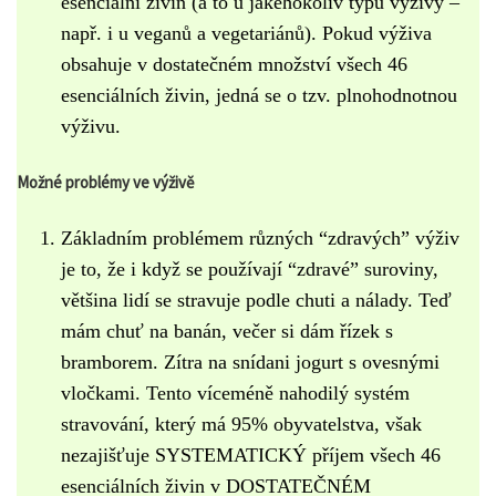
esenciální živin (a to u jakéhokoliv typu výživy –
např. i u veganů a vegetariánů). Pokud výživa
obsahuje v dostatečném množství všech 46
esenciálních živin, jedná se o tzv. plnohodnotnou
výživu.
Možné problémy ve výživě
Základním problémem různých “zdravých” výživ
je to, že i když se používají “zdravé” suroviny,
většina lidí se stravuje podle chuti a nálady. Teď
mám chuť na banán, večer si dám řízek s
bramborem. Zítra na snídani jogurt s ovesnými
vločkami. Tento víceméně nahodilý systém
stravování, který má 95% obyvatelstva, však
nezajišťuje SYSTEMATICKÝ příjem všech 46
esenciálních živin v DOSTATEČNÉM