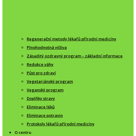
Regenerační metody lékařů přírodní medicíny
Plnohodnotná výživa
Zásaditý ozdravný program – základní informace
Redukce váhy
Půst pro zdraví
Vegetariánský program
Veganský program
Doplňky stravy
Eliminace léků
Eliminace potravin
Protokoly lékařů přírodní medicíny
O centru