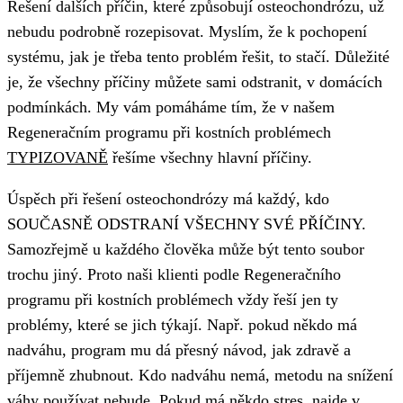
Řešení dalších příčin, které způsobují osteochondrózu, už
nebudu podrobně rozepisovat. Myslím, že k pochopení
systému, jak je třeba tento problém řešit, to stačí. Důležité
je, že všechny příčiny můžete sami odstranit, v domácích
podmínkách. My vám pomáháme tím, že v našem
Regeneračním programu při kostních problémech
TYPIZOVANĚ
řešíme všechny hlavní příčiny.
Úspěch při řešení osteochondrózy má každý, kdo
SOUČASNĚ ODSTRANÍ VŠECHNY SVÉ PŘÍČINY.
Samozřejmě u každého člověka může být tento soubor
trochu jiný. Proto naši klienti podle Regeneračního
programu při kostních problémech
vždy řeší jen ty
problémy, které se jich týkají. Např. pokud někdo má
nadváhu, program mu dá přesný návod, jak zdravě a
příjemně zhubnout. Kdo nadváhu nemá, metodu na snížení
váhy používat nebude. Pokud má někdo stres, najde v