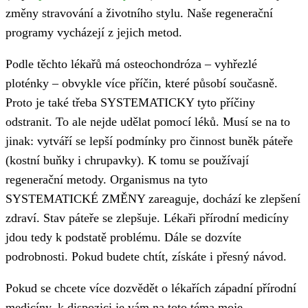
změny stravování a životního stylu. Naše regenerační
programy vycházejí z jejich metod.
Podle těchto lékařů má osteochondróza – vyhřezlé
ploténky – obvykle více příčin, které působí současně.
Proto je také třeba SYSTEMATICKY tyto příčiny
odstranit. To ale nejde udělat pomocí léků. Musí se na to
jinak: vytváří se lepší podmínky pro činnost buněk páteře
(kostní buňky i chrupavky). K tomu se používají
regenerační metody. Organismus na tyto
SYSTEMATICKÉ ZMĚNY zareaguje, dochází ke zlepšení
zdraví. Stav páteře se zlepšuje. Lékaři přírodní medicíny
jdou tedy k podstatě problému. Dále se dozvíte
podrobnosti. Pokud budete chtít, získáte i přesný návod.
Pokud se chcete více dozvědět o lékařích západní přírodní
medicíny, k dispozici je vám na toto téma moje