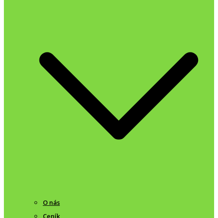
O nás
Ceník