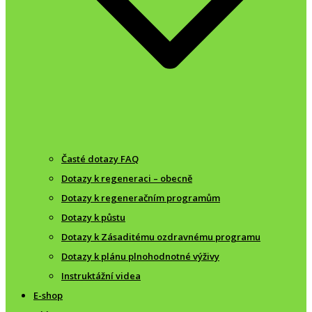
Časté dotazy FAQ
Dotazy k regeneraci – obecně
Dotazy k regeneračním programům
Dotazy k půstu
Dotazy k Zásaditému ozdravnému programu
Dotazy k plánu plnohodnotné výživy
Instruktážní videa
E-shop