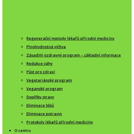
Regenerační metody lékařů přírodní medicíny
Plnohodnotná výživa
Zásaditý ozdravný program – základní informace
Redukce váhy
Půst pro zdraví
Vegetariánský program
Veganský program
Doplňky stravy
Eliminace léků
Eliminace potravin
Protokoly lékařů přírodní medicíny
O centru