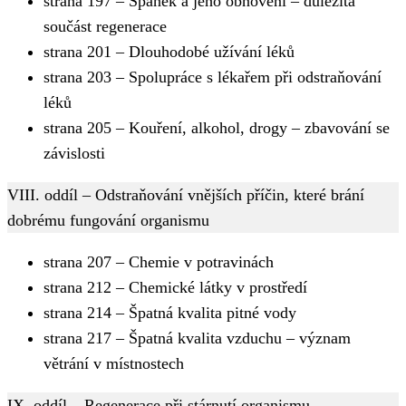
strana 197 – Spánek a jeho obnovení – důležitá
součást regenerace
strana 201 – Dlouhodobé užívání léků
strana 203 – Spolupráce s lékařem při odstraňování
léků
strana 205 – Kouření, alkohol, drogy – zbavování se
závislosti
VIII. oddíl – Odstraňování vnějších příčin, které brání
dobrému fungování organismu
strana 207 – Chemie v potravinách
strana 212 – Chemické látky v prostředí
strana 214 – Špatná kvalita pitné vody
strana 217 – Špatná kvalita vzduchu – význam
větrání v místnostech
IX. oddíl – Regenerace při stárnutí organismu