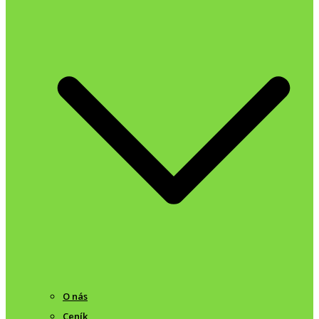
O nás
Ceník