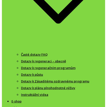
Časté dotazy FAQ
Dotazy k regeneraci – obecně
Dotazy k regeneračním programům
Dotazy k půstu
Dotazy k Zásaditému ozdravnému programu
Dotazy k plánu plnohodnotné výživy
Instruktážní videa
E-shop