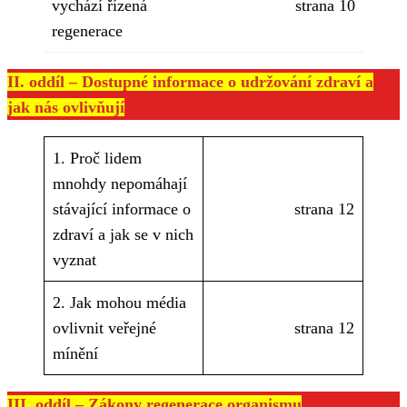
vychází řízená
strana 10
regenerace
II. oddíl – Dostupné informace o udržování zdraví a
jak nás ovlivňují
1. Proč lidem
mnohdy nepomáhají
stávající informace o
strana 12
zdraví a jak se v nich
vyznat
2. Jak mohou média
ovlivnit veřejné
strana 12
mínění
III. oddíl – Zákony regenerace organismu